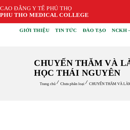
CAO ĐẲNG Y TẾ PHÚ THỌ
PHU THO MEDICAL COLLEGE
GIỚI THIỆU
TIN TỨC
ĐÀO TẠO
NCKH 
CHUYẾN THĂM VÀ LÀ
HỌC THÁI NGUYÊN
Trang chủ
Chưa phân loại
CHUYẾN THĂM VÀ LÀM 