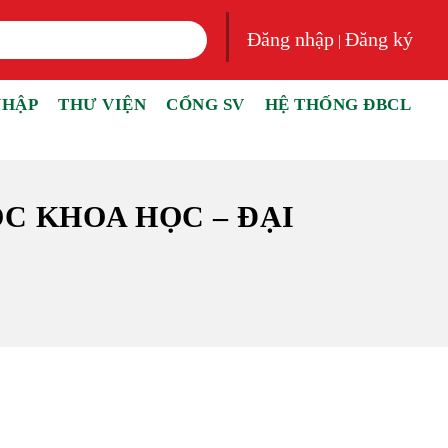
Đăng nhập
Đăng ký
|
NHẬP
THƯ VIỆN
CỔNG SV
HỆ THỐNG ĐBCL
C KHOA HỌC – ĐẠI