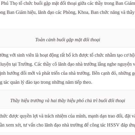
Phú Thọ tổ chức buổi gặp mặt đối thoại giữa các thầy trong Ban Giám
trong Ban Giám hiệu, lãnh đạo các Phòng, Khoa, Ban chức năng và thầy
Toàn cảnh buổi gặp mặt đối thoại
ờng với sinh viên là hoạt động rất bổ ích được tổ chức nhằm tạo cơ hộ
luyện tại Trường. Các thầy cô lãnh đạo nhà trường lắng nghe nguyện v
ịnh hướng đổi mới và phát triển của nhà trường. Bên cạnh đó, những gó
g tác quản lý đào tạo trong những năm tiếp theo.
Thầy hiệu trưởng và hai thầy hiệu phó chủ trì buổi đối thoại
ý thức được quyền lợi và trách nhiệm của mình, mạnh dạn trao đổi, đặt
cần xem xét, tư vấn cho lãnh đạo nhà trường để công tác HSSV đáp ứng