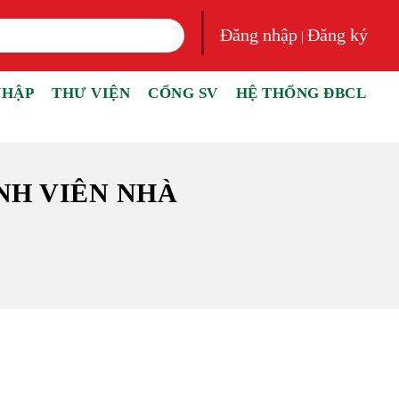
Đăng nhập
Đăng ký
|
NHẬP
THƯ VIỆN
CỔNG SV
HỆ THỐNG ĐBCL
NH VIÊN NHÀ