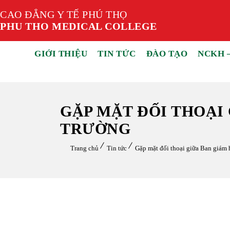
CAO ĐẲNG Y TẾ PHÚ THỌ
PHU THO MEDICAL COLLEGE
GIỚI THIỆU
TIN TỨC
ĐÀO TẠO
NCKH 
GẶP MẶT ĐỐI THOẠI 
TRƯỜNG
Trang chủ
Tin tức
Gặp mặt đối thoại giữa Ban giám 