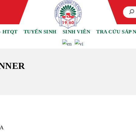
– HTQT
TUYỂN SINH
SINH VIÊN
TRA CỨU SÁP 
ANNER
RA