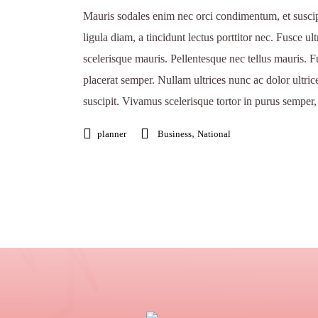
Mauris sodales enim nec orci condimentum, et susci
ligula diam, a tincidunt lectus porttitor nec. Fusce ult
scelerisque mauris. Pellentesque nec tellus mauris. Fu
placerat semper. Nullam ultrices nunc ac dolor ultrice
suscipit. Vivamus scelerisque tortor in purus semper, a
,
planner
Business
National