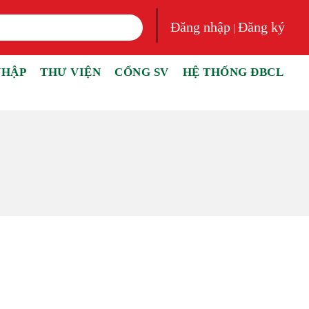
Đăng nhập
Đăng ký
|
NHẬP
THƯ VIỆN
CỔNG SV
HỆ THỐNG ĐBCL