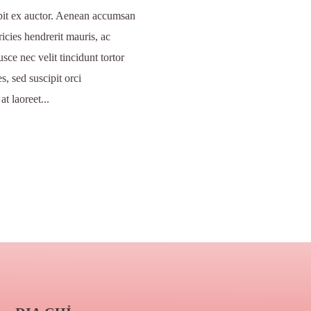
pit ex auctor. Aenean accumsan
ricies hendrerit mauris, ac
sce nec velit tincidunt tortor
s, sed suscipit orci
t laoreet...