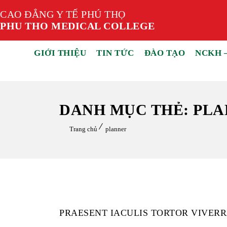
CAO ĐẲNG Y TẾ PHÚ THỌ
PHU THO MEDICAL COLLEGE
GIỚI THIỆU
TIN TỨC
ĐÀO TẠO
NCKH 
DANH MỤC THẺ: PL
Trang chủ
planner
PRAESENT IACULIS TORTOR VIVER